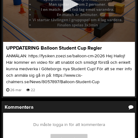
0
UPPDATERING Balloon Student Cup Regler
seconds
of
ANMÄLAN: https://fysiken.zoezi.se/balloon-cm-2026 Hej Halloj!
1
Här kommer en video för att snabbt och smidigt förstå och enkelt
minute,
59
kunna medverka i Göteborgs nya Student Cup! För att se mer info
seconds
och anmäla sig gå in på: https://www.cis-
chalmers.se/News/8057897/Balloon-Student-Cup
26 mar
22
Kommentera
Du måste logga in för att kommentera