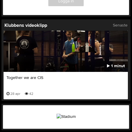
Logga in
Klubbens videoklipp
Senaste
1 minut
Together we are CIS
28 apr
42