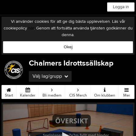
Logga in
Vi använder cookies för att ge dig bästa upplevelsen. Läs vår
cookiepolicy
här
. Genom att fortsätta använda tjänsten godkänner du
denna.
Okej
Chalmers Idrottssällskap
Välj lag/grupp
Start
Kalender
Bli medlem
CIS Merch
Om klubben
Mer