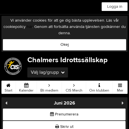
Logga in
Vi använder cookies för att ge dig bästa upplevelsen. Läs vår
cookiepolicy
här
. Genom att fortsätta använda tjänsten godkänner du
denna.
Okej
Chalmers Idrottssällskap
Välj lag/grupp
Start
Kalender
Bli medlem
CIS Merch
Om klubben
Mer
Juni 2026
Prenumerera
Skriv ut