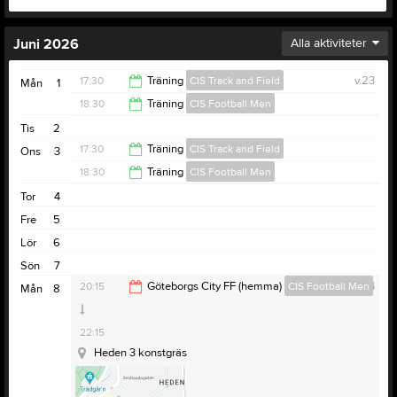
Juni 2026
Alla aktiviteter
17:30
Träning
CIS Track and Field
v.23
Mån
1
18:30
Träning
CIS Football Men
19:00
Tis
2
20:00
17:30
Träning
CIS Track and Field
Ons
3
18:30
Träning
CIS Football Men
19:00
Tor
4
20:00
Fre
5
Lör
6
Sön
7
20:15
Göteborgs City FF (hemma)
CIS Football Men
v.24
Mån
8
22:15
Heden 3 konstgräs