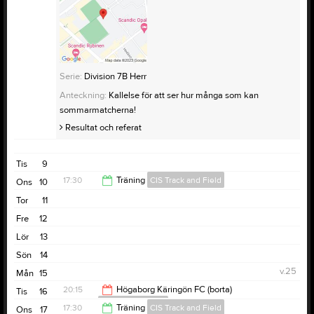
Serie:
Division 7B Herr
Anteckning:
Kallelse för att ser hur många som kan
sommarmatcherna!
Resultat och referat
Tis
9
17:30
Träning
CIS Track and Field
Ons
10
Tor
11
19:00
Fre
12
Lör
13
Sön
14
v.25
Mån
15
20:15
Högaborg Käringön FC (borta)
Tis
16
CIS Football Men
17:30
Träning
CIS Track and Field
Ons
17