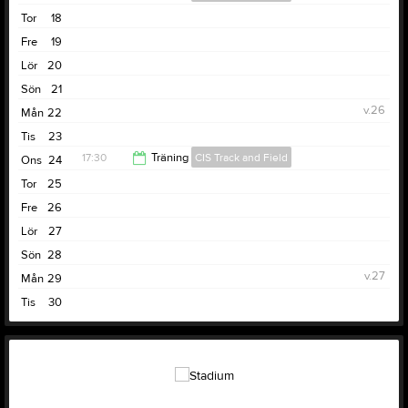
22:15
Tor
18
19:00
Fre
19
Lör
20
Sön
21
v.26
Mån
22
Tis
23
17:30
Träning
CIS Track and Field
Ons
24
Tor
25
19:00
Fre
26
Lör
27
Sön
28
v.27
Mån
29
Tis
30