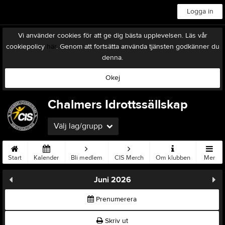
Logga in
Vi använder cookies för att ge dig bästa upplevelsen. Läs vår
cookiepolicy
här
. Genom att fortsätta använda tjänsten godkänner du
denna.
Okej
Chalmers Idrottssällskap
Välj lag/grupp
Start
Kalender
Bli medlem
CIS Merch
Om klubben
Mer
Juni 2026
Prenumerera
Skriv ut