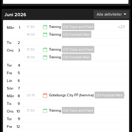
Juni 2026
Alla aktiviteter
17:30
Träning
CIS Track and Field
v.23
Mån
1
18:30
Träning
CIS Football Men
19:00
Tis
2
20:00
17:30
Träning
CIS Track and Field
Ons
3
18:30
Träning
CIS Football Men
19:00
Tor
4
20:00
Fre
5
Lör
6
Sön
7
20:15
Göteborgs City FF (hemma)
CIS Football Men
v.24
Mån
8
Tis
9
22:15
17:30
Träning
CIS Track and Field
Ons
10
Tor
11
19:00
Fre
12